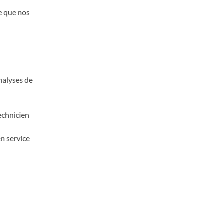
e que nos
analyses de
Technicien
n service