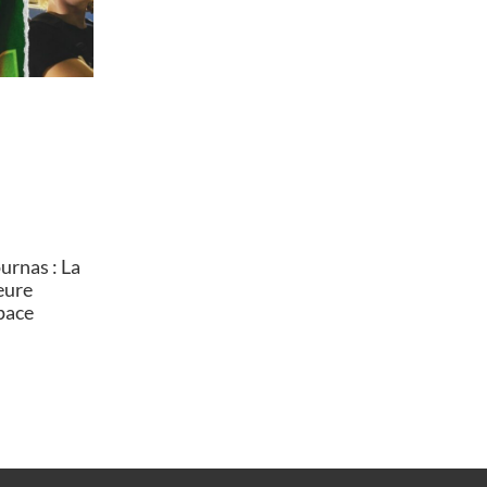
rnas : La
heure
pace