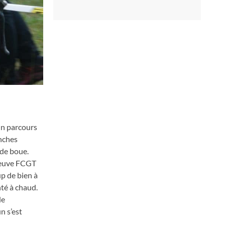
 un parcours
anches
 de boue.
reuve FCGT
up de bien à
nté à chaud.
de
n s’est