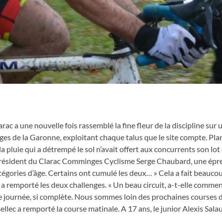
ac a une nouvelle fois rassemblé la fine fleur de la discipline sur
rges de la Garonne, exploitant chaque talus que le site compte. Pl
 la pluie qui a détrempé le sol n’avait offert aux concurrents son lot
e président du Clarac Comminges Cyclisme Serge Chaubard, une ép
atégories d’âge. Certains ont cumulé les deux… » Cela a fait beauco
 a remporté les deux challenges. « Un beau circuit, a-t-elle comme
lle journée, si complète. Nous sommes loin des prochaines courses 
Bellec a remporté la course matinale. A 17 ans, le junior Alexis Salau