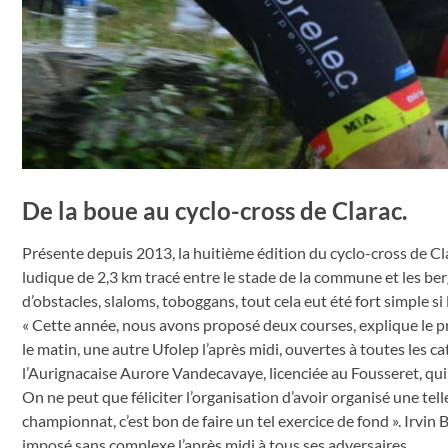
De la boue au cyclo-cross de Clarac.
Présente depuis 2013, la huitième édition du cyclo-cross de Clar
ludique de 2,3 km tracé entre le stade de la commune et les be
d’obstacles, slaloms, toboggans, tout cela eut été fort simple si
« Cette année, nous avons proposé deux courses, explique l
le matin, une autre Ufolep l’après midi, ouvertes à toutes les c
l’Aurignacaise Aurore Vandecavaye, licenciée au Fousseret, qui
On ne peut que féliciter l’organisation d’avoir organisé une te
championnat, c’est bon de faire un tel exercice de fond ». Irvin 
imposé sans complexe l’après midi à tous ses adversaires.