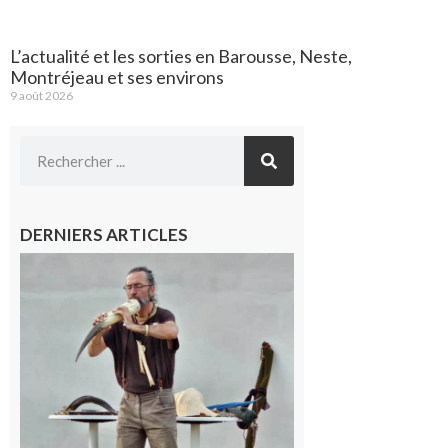
L’actualité et les sorties en Barousse, Neste,
Montréjeau et ses environs
9 août 2026
DERNIERS ARTICLES
Aurignac :
Flûtes
ancestrales
et
observation
céleste au
Musée de
l’Aurignacien
pour un
voyage hors