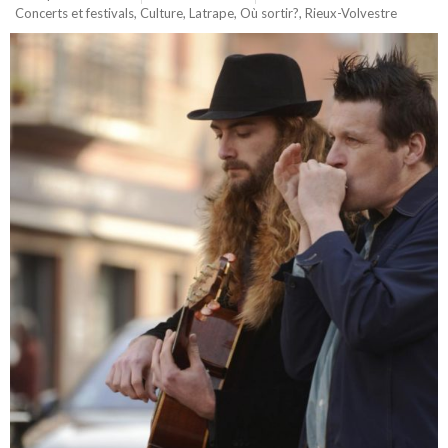
Concerts et festivals
,
Culture
,
Latrape
,
Où sortir?
,
Rieux-Volvestre