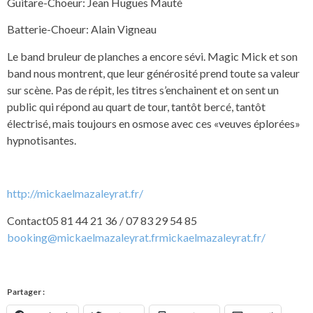
Guitare-Choeur: Jean Hugues Mauté
Batterie-Choeur: Alain Vigneau
Le band bruleur de planches a encore sévi. Magic Mick et son
band nous montrent, que leur générosité prend toute sa valeur
sur scène. Pas de répit, les titres s’enchainent et on sent un
public qui répond au quart de tour, tantôt bercé, tantôt
électrisé, mais toujours en osmose avec ces «veuves éplorées»
hypnotisantes.
http://mickaelmazaleyrat.fr/
Contact05 81 44 21 36 / 07 83 29 54 85
booking@mickaelmazaleyrat.frmickaelmazaleyrat.fr/
Partager :