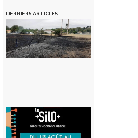
DERNIERS ARTICLES
Montesquieu-
Volvestre : la
commune
appelle à la
vigilance face
au risque
d’incendie
8 août 2026
Aurignac
: La
Cafetière
participe
au projet