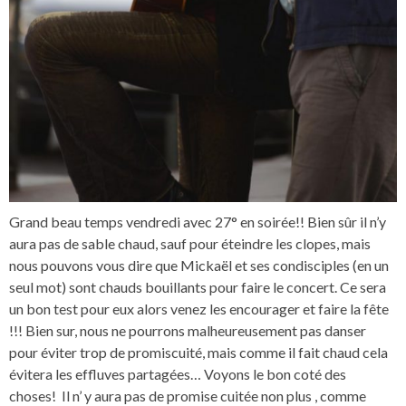
Grand beau temps vendredi avec 27° en soirée!! Bien sûr il n’y
aura pas de sable chaud, sauf pour éteindre les clopes, mais
nous pouvons vous dire que Mickaël et ses condisciples (en un
seul mot) sont chauds bouillants pour faire le concert. Ce sera
un bon test pour eux alors venez les encourager et faire la fête
!!! Bien sur, nous ne pourrons malheureusement pas danser
pour éviter trop de promiscuité, mais comme il fait chaud cela
évitera les effluves partagées… Voyons le bon coté des
choses! Il n’ y aura pas de promise cuitée non plus , comme