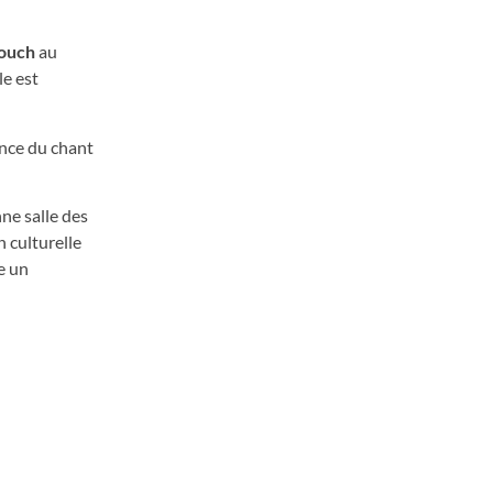
ouch
au
e est
ence du chant
ne salle des
n culturelle
e un