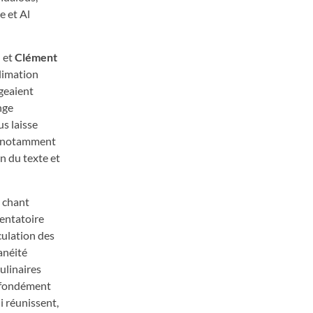
e et Al
) et
Clément
blimation
geaient
nge
s laisse
é, notamment
n du texte et
e chant
tentatoire
culation des
anéité
ulinaires
rofondément
ui réunissent,