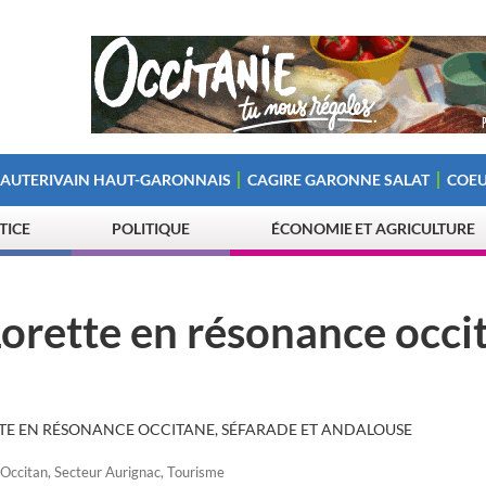
 AUTERIVAIN HAUT-GARONNAIS
CAGIRE GARONNE SALAT
COEU
STICE
POLITIQUE
ÉCONOMIE ET AGRICULTURE
orette en résonance occi
TE EN RÉSONANCE OCCITANE, SÉFARADE ET ANDALOUSE
Occitan
,
Secteur Aurignac
,
Tourisme