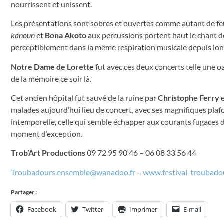
nourrissent et unissent.
Les présentations sont sobres et ouvertes comme autant de fenê
kanoun
et
Bona Akoto
aux percussions portent haut le chant 
perceptiblement dans la même respiration musicale depuis lo
Notre Dame de Lorette
fut avec ces deux concerts telle une 
de la mémoire ce soir là.
Cet ancien hôpital fut sauvé de la ruine par
Christophe Ferry
e
malades aujourd’hui lieu de concert, avec ses magnifiques plafond
intemporelle, celle qui semble échapper aux courants fugaces d
moment d’exception.
Trob’Art Productions
09 72 95 90 46 – 06 08 33 56 44
Troubadours.ensemble@wanadoo.fr
–
www.festival-troubado
Partager :
Facebook
Twitter
Imprimer
E-mail