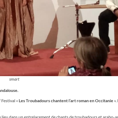
smart
andalouse.
e
Festival «
Les Troubadours chantent l’art roman en Occitanie
».
u lieu dans un entrelacement de chants de troubadours et arabo-a