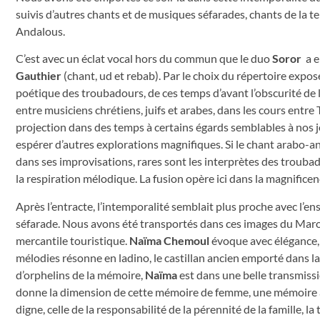
suivis d’autres chants et de musiques séfarades, chants de la ter
Andalous.
C’est avec un éclat vocal hors du commun que le duo
Soror
a 
Gauthier
(chant, ud et rebab). Par le choix du répertoire expo
poétique des troubadours, de ces temps d’avant l’obscurité de
entre musiciens chrétiens, juifs et arabes, dans les cours entre 
projection dans des temps à certains égards semblables à nos j
espérer d’autres explorations magnifiques. Si le chant arabo
dans ses improvisations, rares sont les interprètes des troubad
la respiration mélodique. La fusion opère ici dans la magnificen
Après l’entracte, l’intemporalité semblait plus proche avec l’e
séfarade. Nous avons été transportés dans ces images du Maroc
mercantile touristique.
Naïma Chemoul
évoque avec élégance, 
mélodies résonne en ladino, le castillan ancien emporté dans 
d’orphelins de la mémoire,
Naïma
est dans une belle transmissi
donne la dimension de cette mémoire de femme, une mémoire au
digne, celle de la responsabilité de la pérennité de la famille, l