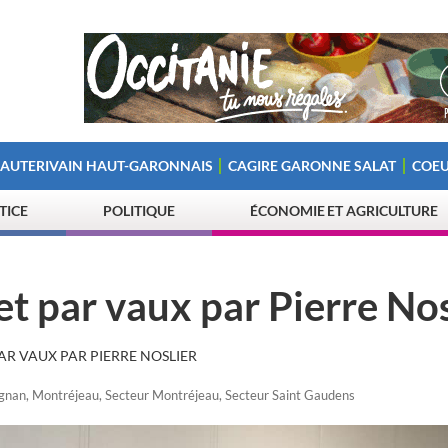
 AUTERIVAIN HAUT-GARONNAIS
CAGIRE GARONNE SALAT
COEU
STICE
POLITIQUE
ÉCONOMIE ET AGRICULTURE
t par vaux par Pierre Nos
R VAUX PAR PIERRE NOSLIER
gnan
,
Montréjeau
,
Secteur Montréjeau
,
Secteur Saint Gaudens