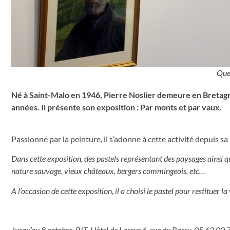
Quel
Né à Saint-Malo en 1946, Pierre Noslier demeure en Bretagn
années. Il présente son exposition : Par monts et par vaux.
Passionné par la peinture, il s’adonne à cette activité depuis s
Dans cette exposition, des pastels représentant des paysages ainsi q
nature sauvage, vieux châteaux, bergers commingeois, etc…
A l’occasion de cette exposition, il a choisi le pastel pour restituer l
Jusqu’au 8 octobre. BIT, Hôtel de Lassus 6, rue du Barry. 05 62 00 