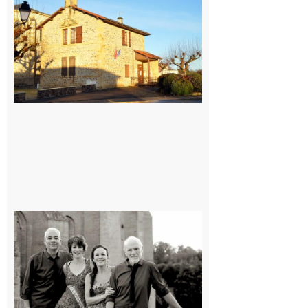
: La fête au
village !
7 août 2026
Rieux-
Volvestre
« Canaletto »
en concert !
7 août 2026