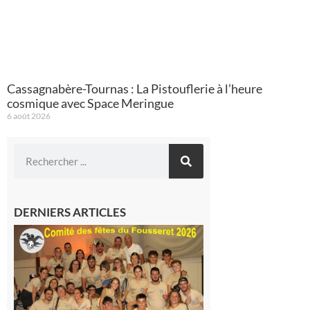
Cassagnabère-Tournas : La Pistouflerie à l’heure
cosmique avec Space Meringue
6 août 2026
DERNIERS ARTICLES
Le
Fousseret :
la Fête de
la Saint-
Pierre est
terminée,