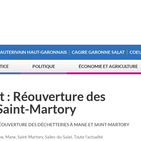
 AUTERIVAIN HAUT-GARONNAIS
CAGIRE GARONNE SALAT
COEU
STICE
POLITIQUE
ÉCONOMIE ET AGRICULTURE
t : Réouverture des
 Saint-Martory
RÉOUVERTURE DES DÉCHETTERIES À MANE ET SAINT-MARTORY
ne
,
Mane
,
Saint-Martory
,
Salies-du-Salat
,
Toute l'actualité