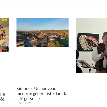
Simorre : Un nouveau
médecin généraliste dans la
 la
cité gersoise
ée,
6 août 2026
s