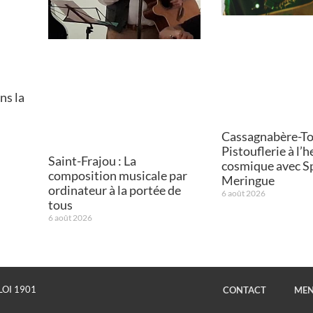
ns la
Cassagnabère-Tou
Pistouflerie à l’
Saint-Frajou : La
cosmique avec S
composition musicale par
Meringue
ordinateur à la portée de
6 août 2026
tous
6 août 2026
LOI 1901
CONTACT
MEN