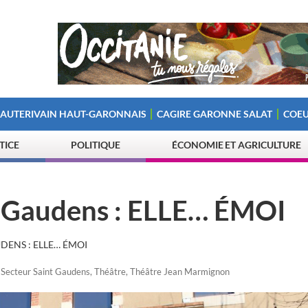
 AUTERIVAIN HAUT-GARONNAIS
CAGIRE GARONNE SALAT
COEU
STICE
POLITIQUE
ÉCONOMIE ET AGRICULTURE
t-Gaudens : ELLE… ÉMOI
DENS : ELLE… ÉMOI
,
Secteur Saint Gaudens
,
Théâtre
,
Théâtre Jean Marmignon