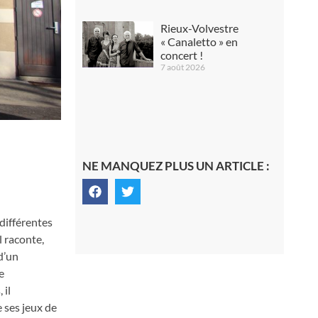
Rieux-Volvestre
« Canaletto » en
concert !
7 août 2026
NE MANQUEZ PLUS UN ARTICLE :
 différentes
l raconte,
d’un
e
 il
 ses jeux de