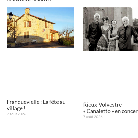
Franquevielle : La fête au
Rieux-Volvestre
village !
« Canaletto » en concert
7 août 2026
7 août 2026