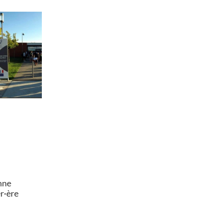
nne
er·ère