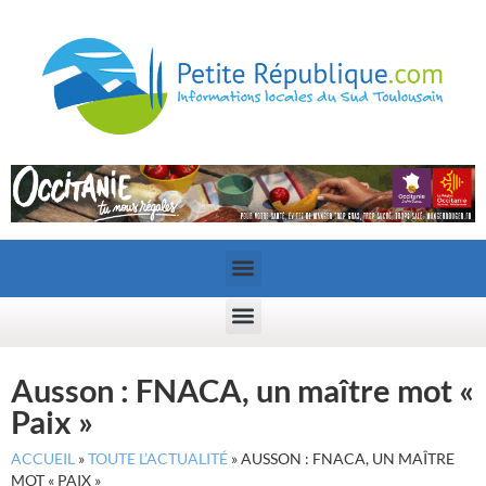
Ausson : FNACA, un maître mot «
Paix »
ACCUEIL
»
TOUTE L’ACTUALITÉ
»
AUSSON : FNACA, UN MAÎTRE
MOT « PAIX »