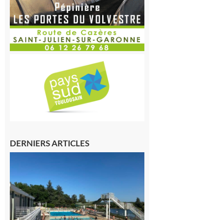
DERNIERS ARTICLES
Boulogne-
sur-Gesse :
Une
convention
entre la
Mairie et le
Collège