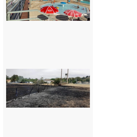
pour la
piscine
8 août 2026
Montesquieu-
Volvestre : la
commune
appelle à la
vigilance face
au risque
d’incendie
8 août 2026