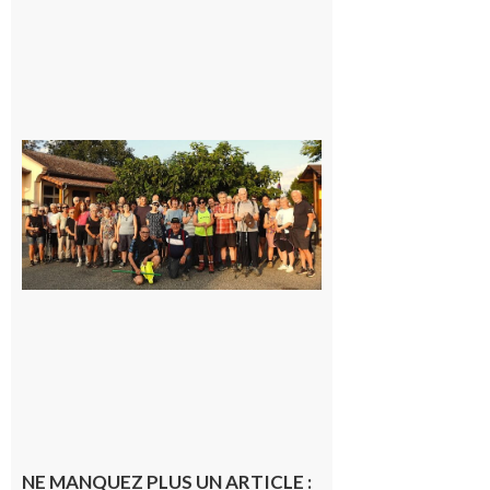
Saint-
Araille :
la
dernière
rando à
la
fraîche
de la
saison
était à
Cazac
8 août
2026
NE MANQUEZ PLUS UN ARTICLE :