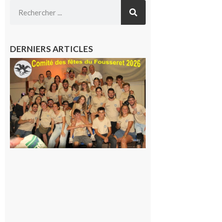
DERNIERS ARTICLES
Le
Fousseret :
la Fête de
la Saint-
Pierre est
terminée,
les Vikings
sont
rentrés
chez eux
6 août 2026