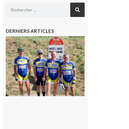
DERNIERS ARTICLES
Montréjeau
: Les sorties
du
Montréjeau
cyclo club
8 août 2026