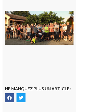
Saint-
Araille :
la
dernière
rando à
la
fraîche
de la
saison
était à
Cazac
8 août
2026
NE MANQUEZ PLUS UN ARTICLE :