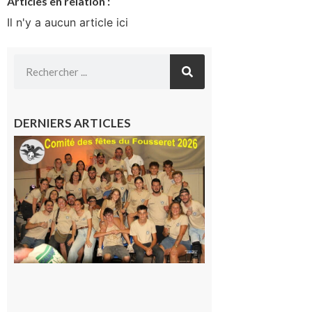
Articles en relation :
Il n'y a aucun article ici
DERNIERS ARTICLES
Le
Fousseret :
la Fête de
la Saint-
Pierre est
terminée,
les Vikings
sont
rentrés
chez eux
6 août 2026