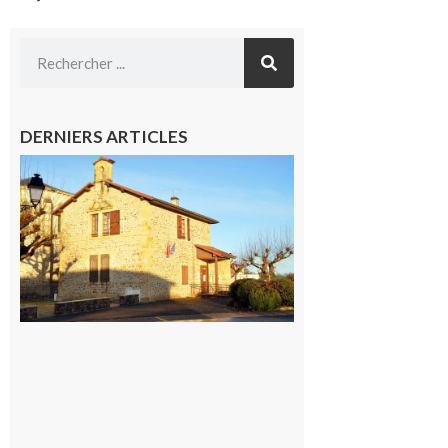
DERNIERS ARTICLES
Franquevielle
: La fête au
village !
7 août 2026