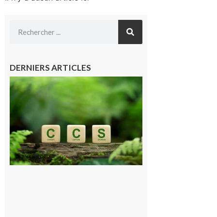
DERNIERS ARTICLES
Comminges
et Piémont
Pyrénéen :
Consultation
publique sur
le projet de
stockage
souterrain
de CO2
5 août 2026