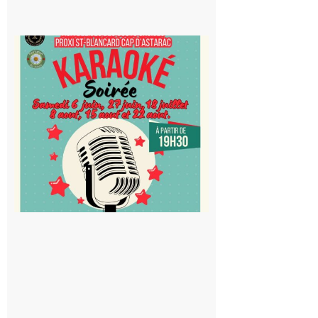
Saint-
Blancard
Cap
d’Astarac
: Soirée
karaoké
au Proxi,
à vous le
micro !
5 août 2026