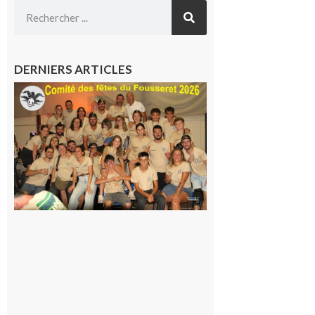
DERNIERS ARTICLES
Le
Fousseret :
la Fête de
la Saint-
Pierre est
terminée,
les Vikings
sont
rentrés
chez eux
6 août 2026