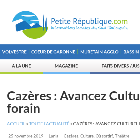
VOLVESTRE
COEUR DE GARONNE
MURETAIN AGGLO
BASSIN
À LA UNE
MAGAZINE
FAITS DIVERS / JU
Cazères : Avancez Cultu
forain
ACCUEIL
»
TOUTE L’ACTUALITÉ
»
CAZÈRES : AVANCEZ CULTUREL
25 novembre 2019
Lanla
Cazères
,
Culture
,
Où sortir?
,
Théâtre