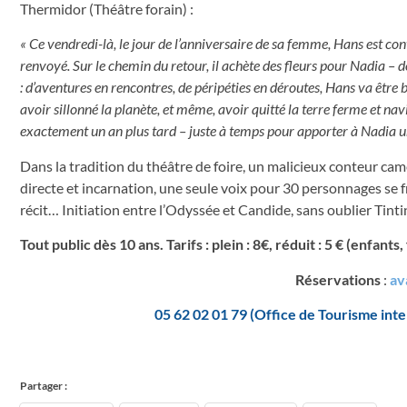
Thermidor (Théâtre forain) :
« Ce vendredi-là, le jour de l’anniversaire de sa femme, Hans est co
renvoyé. Sur le chemin du retour, il achète des fleurs pour Nadia – d
: d’aventures en rencontres, de péripéties en déroutes, Hans va être
avoir sillonné la planète, et même, avoir quitté la terre ferme et na
exactement un an plus tard – juste à temps pour apporter à Nadia un t
Dans la tradition du théâtre de foire, un malicieux conteur c
directe et incarnation, une seule voix pour 30 personnages se 
récit… Initiation entre l’Odyssée et Candide, sans oublier Tin
Tout public dès 10 ans. Tarifs : plein : 8€, réduit : 5 € (enfan
Réservations
:
av
05 62 02 01 79 (Office de Tourisme int
Partager :