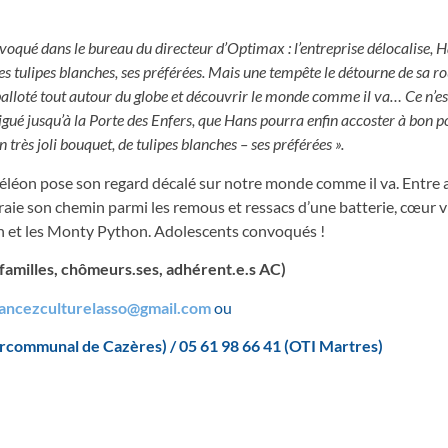
nvoqué dans le bureau du directeur d’Optimax : l’entreprise délocalise, H
es tulipes blanches, ses préférées. Mais une tempête le détourne de sa ro
 balloté tout autour du globe et découvrir le monde comme il va… Ce n’es
vigué jusqu’à la Porte des Enfers, que Hans pourra enfin accoster à bon po
rès joli bouquet, de tulipes blanches – ses préférées ».
améléon pose son regard décalé sur notre monde comme il va. Entre 
fraie son chemin parmi les remous et ressacs d’une batterie, cœur 
tin et les Monty Python. Adolescents convoqués !
ts, familles, chômeurs.ses, adhérent.e.s AC)
ancezculturelasso@gmail.com
ou
ercommunal de Cazères) / 05 61 98 66 41 (OTI Martres)