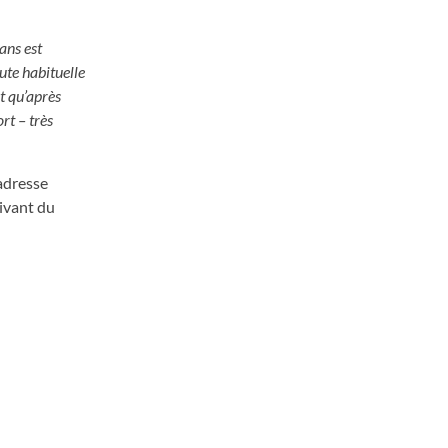
ans est
ute habituelle
t qu’après
rt – très
adresse
vivant du