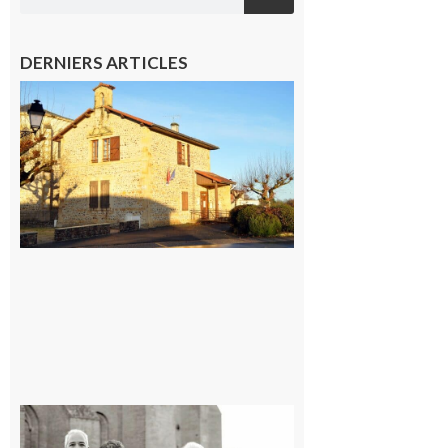
DERNIERS ARTICLES
Franquevielle
: La fête au
village !
7 août 2026
Rieux-
Volvestre