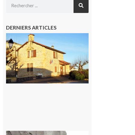
DERNIERS ARTICLES
Franquevielle
: La fête au
village !
7 août 2026
Rieux-