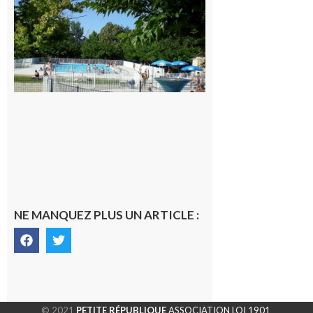
festive en
nocturne à
la piscine
municipale
de Rieux-
Volvestre.
7 août 2026
NE MANQUEZ PLUS UN ARTICLE :
© 2021
PETITE RÉPUBLIQUE
ASSOCIATION LOI 1901