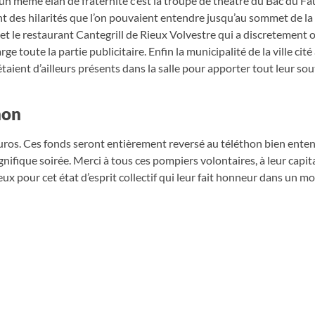
un même élan de fraternité c’est la troupe de théâtre du Bac du Fa
nt des hilarités que l’on pouvaient entendre jusqu’au sommet de la 
t le restaurant Cantegrill de Rieux Volvestre qui a discretement of
e toute la partie publicitaire. Enfin la municipalité de la ville cité
taient d’ailleurs présents dans la salle pour apporter tout leur sou
hon
ros. Ces fonds seront entièrement reversé au téléthon bien enten
ifique soirée. Merci à tous ces pompiers volontaires, à leur capit
ux pour cet état d’esprit collectif qui leur fait honneur dans un m