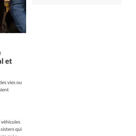
e
l et
des vies ou
aient
s véhicules
sisters qui