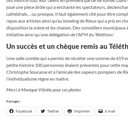
ont montré tout leur talent en première partie de soirée. Dans 
joué une pièce drôle qui a enchanté les spectateurs, déclencha
cathédrale… ou presque. Il faut également cité pour être comple
repas aux artistes ainsi qu’au bowling de Rieux qui a pris en charg
disposition la scène et les chaises. Des conseillers municipaux é
initiative ainsi qu’une délégation de l’AFM du Téléthon/
Un succès et un chèque remis au Télét
Une salle comble qui a permis de récolter une somme de 659 eu
petite histoire 100 personnes étaient présentes pour cette magn
Christophe Soucasse et à l’amicale des sapeurs pompiers de Rie
l’individualisme règne en maitre.
Merci à Monique Villotte pour ces photos
Partager :
Facebook
Twitter
Imprimer
E-mail