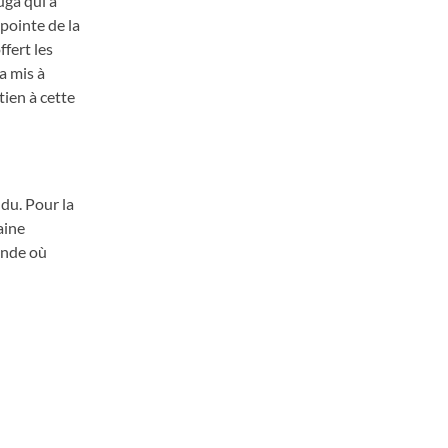
uga qui a
pointe de la
fert les
 a mis à
tien à cette
du. Pour la
aine
onde où