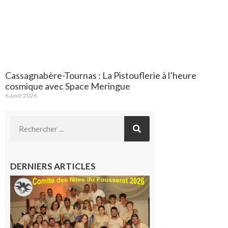
Cassagnabère-Tournas : La Pistouflerie à l’heure
cosmique avec Space Meringue
6 août 2026
DERNIERS ARTICLES
Le
Fousseret :
la Fête de
la Saint-
Pierre est