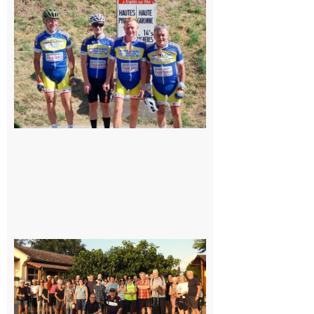
: Les sorties
du
Montréjeau
cyclo club
8 août 2026
Saint-
Araille :
la
dernière
rando à
la