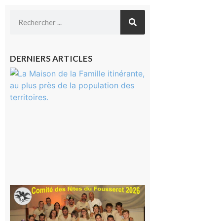
DERNIERS ARTICLES
Castelnau-
Magnoac :
La rentrée
scolaire ?
Même pas
peur, avec
la Maison
de la
Famille
itinérante
7 août 2026
Le
Fousseret :
la Fête de
la Saint-