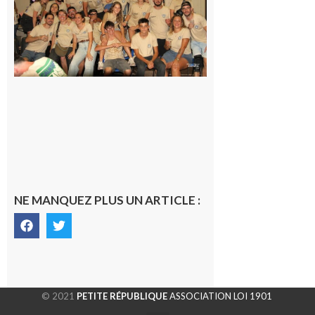
Pierre est
terminée,
les Vikings
sont
rentrés
chez eux
6 août 2026
NE MANQUEZ PLUS UN ARTICLE :
© 2021
PETITE RÉPUBLIQUE
ASSOCIATION LOI 1901