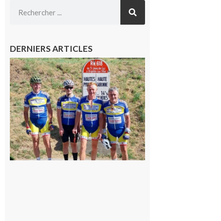
DERNIERS ARTICLES
Montréjeau
: Les sorties
du
Montréjeau
cyclo club
8 août 2026