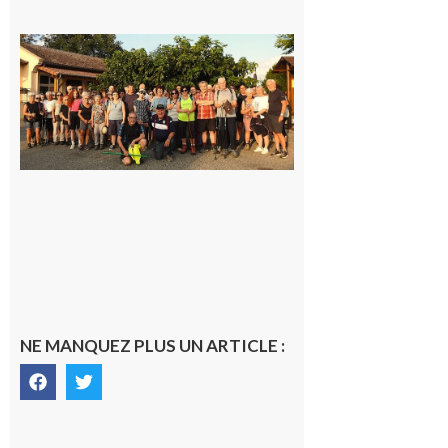
Saint-
Araille :
la
dernière
rando à
la
fraîche
de la
saison
était à
Cazac
8 août
2026
NE MANQUEZ PLUS UN ARTICLE :