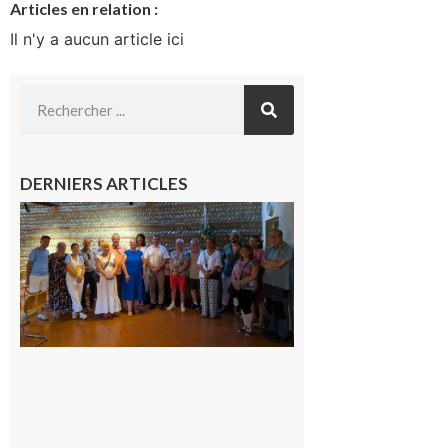
Articles en relation :
Il n'y a aucun article ici
DERNIERS ARTICLES
Carbonne
: quatre
jours de
fête au
rythme
de la
Saint-
Laurent
10 août
2026