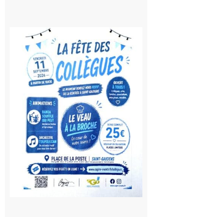
Saint-
Gaudens:
Fête des
Collègues
à la
rentrée !
10 août
2026