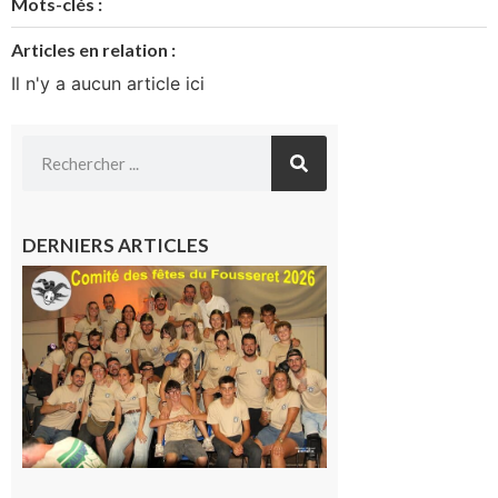
Mots-clés :
Articles en relation :
Il n'y a aucun article ici
DERNIERS ARTICLES
Le
Fousseret :
la Fête de
la Saint-
Pierre est
terminée,
les Vikings
sont
rentrés
chez eux
6 août 2026