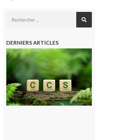
DERNIERS ARTICLES
Comminges
et Piémont
Pyrénéen :
Consultation
publique sur
le projet de
stockage
souterrain
de CO2
5 août 2026