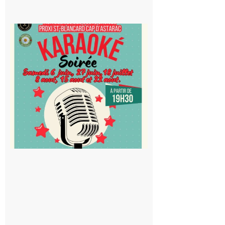
Saint-
Blancard
Cap
d’Astarac
: Soirée
karaoké
au Proxi,
à vous le
micro !
5 août 2026