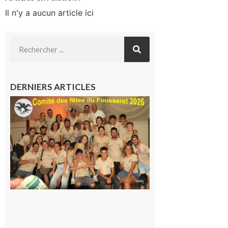
Il n'y a aucun article ici
DERNIERS ARTICLES
Le
Fousseret :
la Fête de
la Saint-
Pierre est
terminée,
les Vikings
sont
rentrés
chez eux
6 août 2026