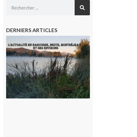
DERNIERS ARTICLES
L’actualité
et les
sorties en
Barousse,
Neste,
Montréjeau
et ses
environs
9 août 2026