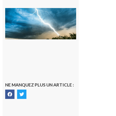
09/08/26 :
Vigilance
météorologique
orange pour
orages sur le
département de
la Haute-
Garonne
9 août 2026
NE MANQUEZ PLUS UN ARTICLE :