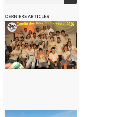
DERNIERS ARTICLES
Le
Fousseret :
la Fête de
la Saint-
Pierre est
terminée,
les Vikings
sont
rentrés
chez eux
6 août 2026
Simorre :