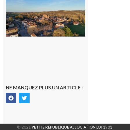
Un
nouveau
médecin
généraliste
dans la cité
gersoise
6 août 2026
NE MANQUEZ PLUS UN ARTICLE :
© 2021
PETITE RÉPUBLIQUE
ASSOCIATION LOI 1901