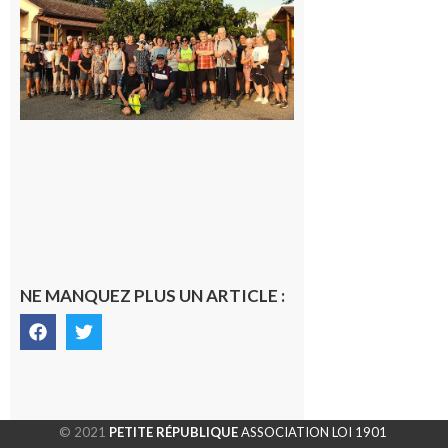
Araille :
la
dernière
rando à
la
fraîche
de la
saison
était à
Cazac
8 août
2026
NE MANQUEZ PLUS UN ARTICLE :
© 2021
PETITE RÉPUBLIQUE
ASSOCIATION LOI 1901