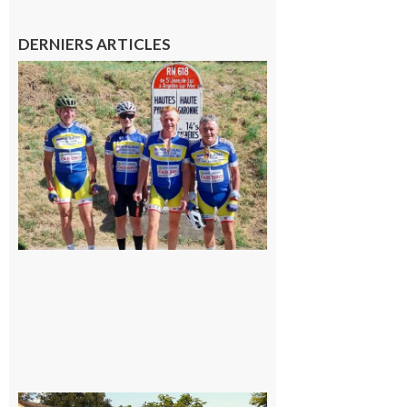
DERNIERS ARTICLES
Montréjeau
: Les sorties
du
Montréjeau
cyclo club
8 août 2026
Saint-