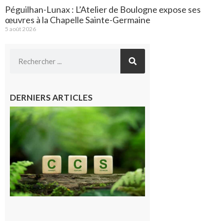
Péguilhan-Lunax : L’Atelier de Boulogne expose ses
œuvres à la Chapelle Sainte-Germaine
5 août 2026
DERNIERS ARTICLES
Comminges
et Piémont
Pyrénéen :
Consultation
publique sur
le projet de
stockage
souterrain
de CO2
5 août 2026