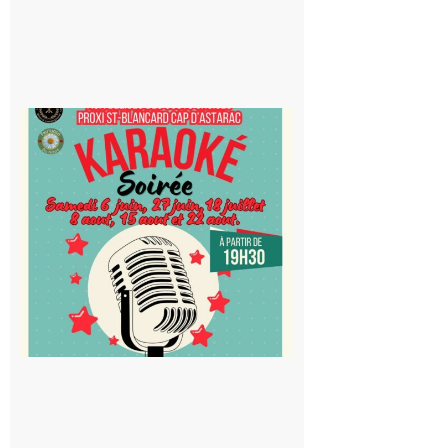
Saint-
Blancard
Cap
d’Astarac
: Soirée
karaoké
au Proxi,
à vous le
micro !
5 août 2026