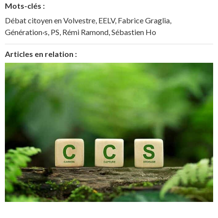
Mots-clés :
Débat citoyen en Volvestre
,
EELV
,
Fabrice Graglia
,
Génération·s
,
PS
,
Rémi Ramond
,
Sébastien Ho
Articles en relation :