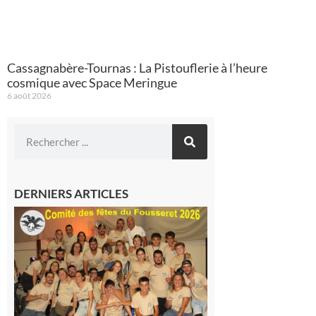
Cassagnabère-Tournas : La Pistouflerie à l’heure
cosmique avec Space Meringue
6 août 2026
DERNIERS ARTICLES
Le
Fousseret :
la Fête de
la Saint-
Pierre est
terminée,
les Vikings
sont