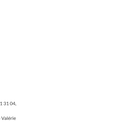
1 31 04,
 Valérie