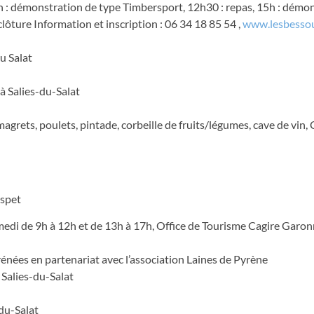
h : démonstration de type Timbersport, 12h30 : repas, 15h : démo
lôture Information et inscription : 06 34 18 85 54 ,
www.lesbessou
u Salat
 Salies-du-Salat
 magrets, poulets, pintade, corbeille de fruits/légumes, cave de vi
Aspet
medi de 9h à 12h et de 13h à 17h, Office de Tourisme Cagire Garonn
nées en partenariat avec l’association Laines de Pyrène
Salies-du-Salat
du-Salat