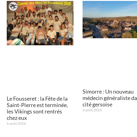
Simorre : Un nouveau
médecin généraliste da
Le Fousseret : la Fête de la
cité gersoise
Saint-Pierre est terminée,
6 août 2026
les Vikings sont rentrés
chez eux
6 août 2026