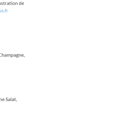
nstration de
s.fr
n, Champagne,
e Salat,