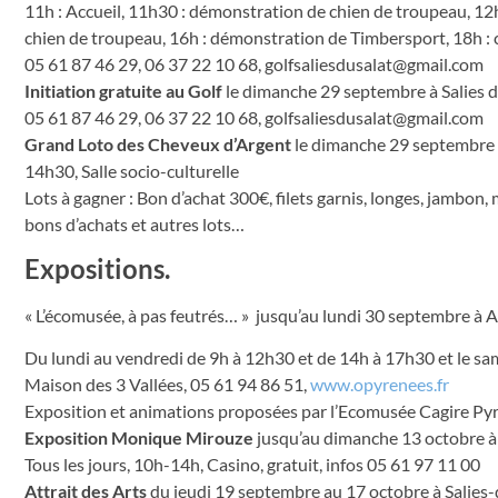
11h : Accueil, 11h30 : démonstration de chien de troupeau, 12
chien de troupeau, 16h : démonstration de Timbersport, 18h : c
05 61 87 46 29, 06 37 22 10 68,
golfsaliesdusalat@gmail.com
Initiation gratuite au Golf
le dimanche 29 septembre à Salies d
05 61 87 46 29, 06 37 22 10 68,
golfsaliesdusalat@gmail.com
Grand Loto des Cheveux d’Argent
le dimanche 29 septembre à
14h30, Salle socio-culturelle
Lots à gagner : Bon d’achat 300€, filets garnis, longes, jambon,
bons d’achats et autres lots…
Expositions.
« L’écomusée, à pas feutrés… » jusqu’au lundi 30 septembre à 
Du lundi au vendredi de 9h à 12h30 et de 14h à 17h30 et le sa
Maison des 3 Vallées, 05 61 94 86 51,
www.opyrenees.fr
Exposition et animations proposées par l’Ecomusée Cagire Pyré
Exposition Monique Mirouze
jusqu’au dimanche 13 octobre à 
Tous les jours, 10h-14h, Casino, gratuit, infos 05 61 97 11 00
Attrait des Arts
du jeudi 19 septembre au 17 octobre à Salies-