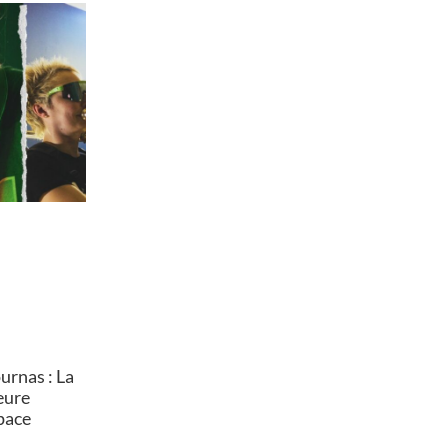
rnas : La
heure
pace