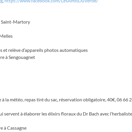
rg
,
https://www.facebook.com/LesAmisDuVerbe/
e Saint-Martory
Melles
ces et relève d’appareils photos automatiques
re à Sengouagnet
 la météo, repas tiré du sac, réservation obligatoire, 40€, 06 66 2
i servent à élaborer les élixirs floraux du Dr Bach avec l’herbaliste
e à Cassagne