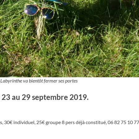
u Labyrinthe va bientôt fermer ses portes
 23 au 29 septembre 2019.
, 30€ individuel, 25€ groupe 8 pers déjà constitué, 06 82 75 10 77