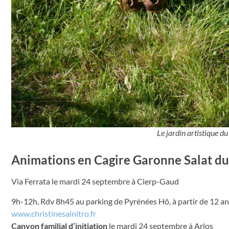
Le jardin artistique d
Animations en Cagire Garonne Salat du
Via Ferrata le mardi 24 septembre à Cierp-Gaud
9h-12h, Rdv 8h45 au parking de Pyrénées Hô, à partir de 12 ans
www.christinesalnitro.fr
Canyon familial d’initiation
le mardi 24 septembre à Arlos