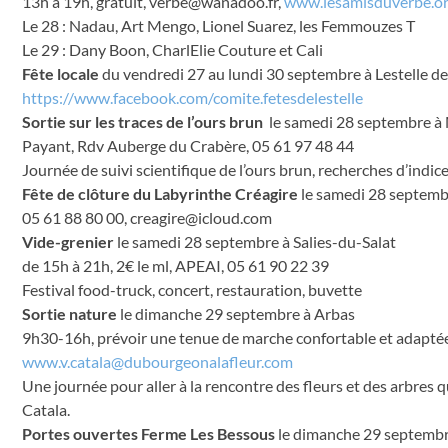
13h à 19h, gratuit,
verbe@wanadoo.fr
,
www.lesamisduverbe.o
Le 28 : Nadau, Art Mengo, Lionel Suarez, les Femmouzes T
Le 29 : Dany Boon, CharlElie Couture et Cali
Fête locale
du vendredi 27 au lundi 30 septembre à Lestelle d
https://www.facebook.com/comite.fetesdelestelle
Sortie sur les traces de l’ours brun
le samedi 28 septembre à 
Payant, Rdv Auberge du Crabère, 05 61 97 48 44
Journée de suivi scientifique de l’ours brun, recherches d’indi
Fête de clôture du Labyrinthe Créagire
le samedi 28 septemb
05 61 88 80 00,
creagire@icloud.com
Vide-grenier
le samedi 28 septembre à Salies-du-Salat
de 15h à 21h, 2€ le ml, APEAI, 05 61 90 22 39
Festival food-truck, concert, restauration, buvette
Sortie nature
le dimanche 29 septembre à Arbas
9h30-16h, prévoir une tenue de marche confortable et adaptée à
www.v.catala@dubourgeonalafleur.com
Une journée pour aller à la rencontre des fleurs et des arbres qu
Catala.
Portes ouvertes Ferme Les Bessous
le dimanche 29 septembr