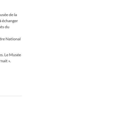
musée de la
 à échanger
ats du
dre National
hes. Le Musée
nait ».