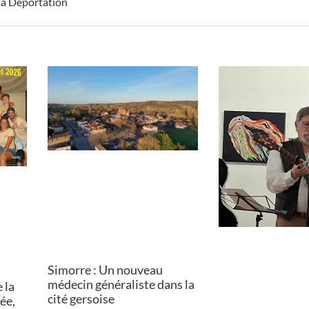
la Déportation
Simorre : Un nouveau
médecin généraliste dans la
 la
cité gersoise
ée,