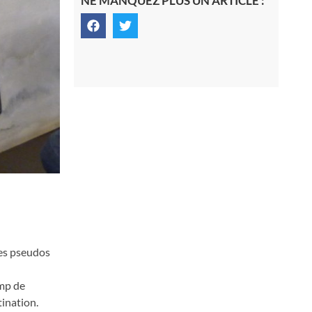
NE MANQUEZ PLUS UN ARTICLE :
les pseudos
amp de
tination.