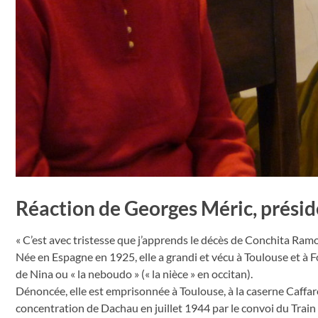
Réaction de Georges Méric, prési
« C’est avec tristesse que j’apprends le décès de Conchita Ramos
Née en Espagne en 1925, elle a grandi et vécu à Toulouse et à F
de Nina ou « la neboudo » (« la nièce » en occitan).
Dénoncée, elle est emprisonnée à Toulouse, à la caserne Caffare
concentration de Dachau en juillet 1944 par le convoi du Train