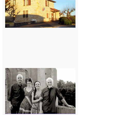
7 août 2026
Rieux-
Volvestre
« Canaletto »
en concert !
7 août 2026