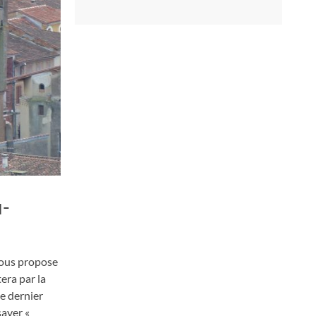
u-
 vous propose
era par la
ce dernier
sayer
«