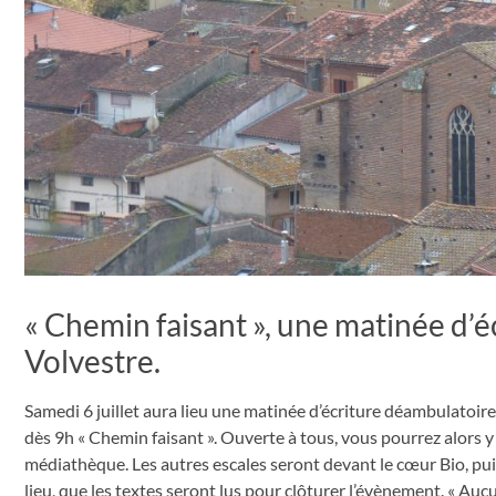
« Chemin faisant », une matinée d’
Volvestre.
Samedi 6 juillet aura lieu une matinée d’écriture déambulatoire
dès 9h « Chemin faisant ». Ouverte à tous, vous pourrez alors y
médiathèque. Les autres escales seront devant le cœur Bio, puis 
lieu, que les textes seront lus pour clôturer l’évènement. « Auc