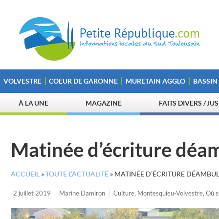
VOLVESTRE
COEUR DE GARONNE
MURETAIN AGGLO
BASSIN
À LA UNE
MAGAZINE
FAITS DIVERS / JU
Matinée d’écriture déa
ACCUEIL
»
TOUTE L’ACTUALITÉ
»
MATINÉE D’ÉCRITURE DÉAMBU
2 juillet 2019
Marine Damiron
Culture
,
Montesquieu-Volvestre
,
Où s