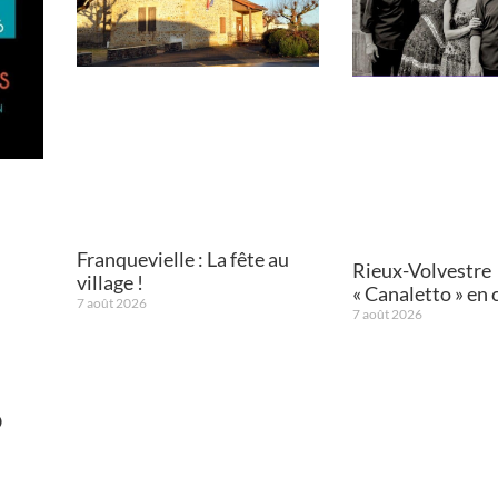
Franquevielle : La fête au
Rieux-Volvestre
village !
« Canaletto » en 
7 août 2026
7 août 2026
O