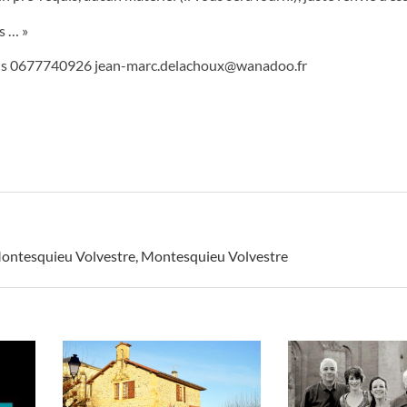
s … »
mis 0677740926
jean-marc.delachoux@wanadoo.fr
ontesquieu Volvestre
,
Montesquieu Volvestre