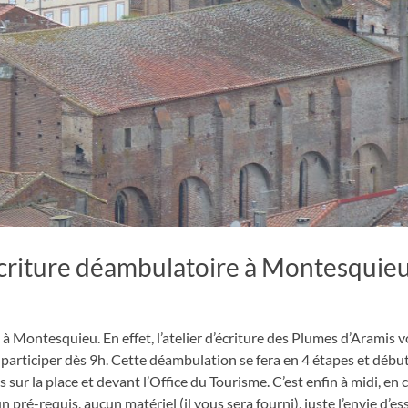
écriture déambulatoire à Montesquie
 à Montesquieu. En effet, l’atelier d’écriture des Plumes d’Aramis
 participer dès 9h. Cette déambulation se fera en 4 étapes et début
sur la place et devant l’Office du Tourisme. C’est enfin à midi, en 
un pré-
requis, aucun matériel (il vous sera fourni), juste l’envie
d’es