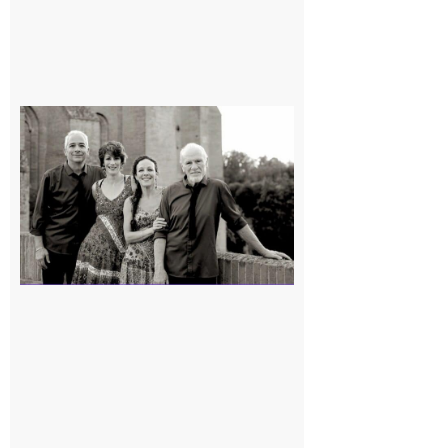
Rieux-
Volvestre
« Canaletto »
en concert !
7 août 2026