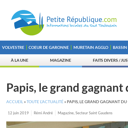
VOLVESTRE
COEUR DE GARONNE
MURETAIN AGGLO
BASSIN
À LA UNE
MAGAZINE
FAITS DIVERS / JU
Papis, le grand gagnant 
ACCUEIL
»
TOUTE L’ACTUALITÉ
»
PAPIS, LE GRAND GAGNANT DU 
12 juin 2019
Rémi André
Magazine
,
Secteur Saint Gaudens