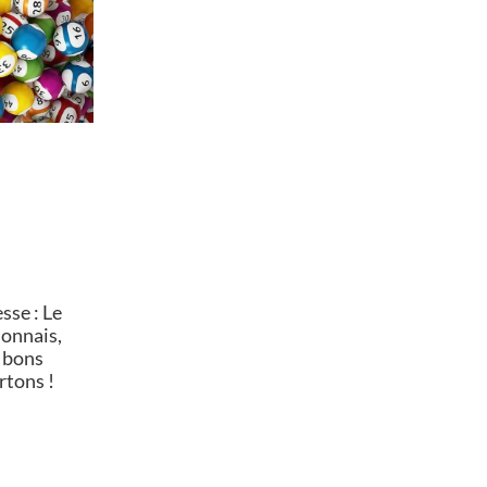
se : Le
lonnais,
 bons
rtons !