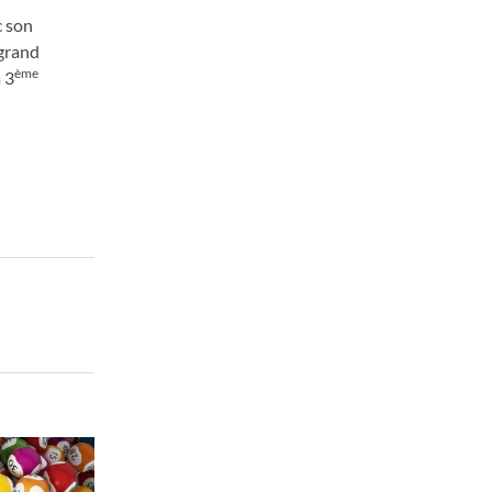
 son
 grand
ème
 3