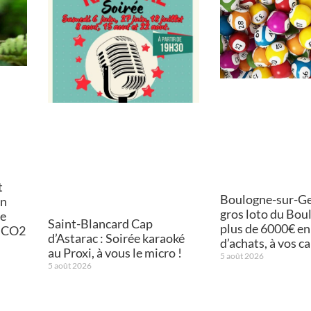
t
Boulogne-sur-Ges
on
gros loto du Bou
de
Saint-Blancard Cap
plus de 6000€ en
e CO2
d’Astarac : Soirée karaoké
d’achats, à vos ca
au Proxi, à vous le micro !
5 août 2026
5 août 2026