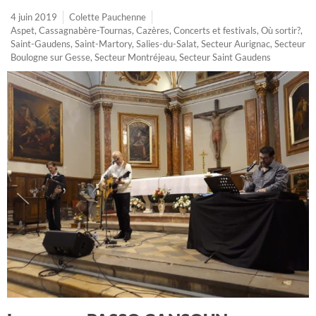
4 juin 2019
Colette Pauchenne
Aspet
,
Cassagnabère-Tournas
,
Cazères
,
Concerts et festivals
,
Où sortir?
,
Saint-Gaudens
,
Saint-Martory
,
Salies-du-Salat
,
Secteur Aurignac
,
Secteur
Boulogne sur Gesse
,
Secteur Montréjeau
,
Secteur Saint Gaudens