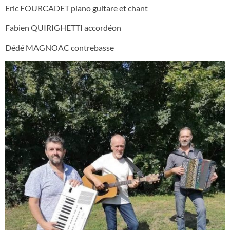
Eric FOURCADET piano guitare et chant
Fabien QUIRIGHETTI accordéon
Dédé MAGNOAC contrebasse