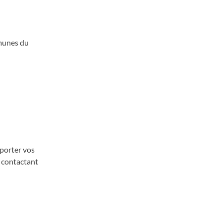
munes du
pporter vos
n contactant