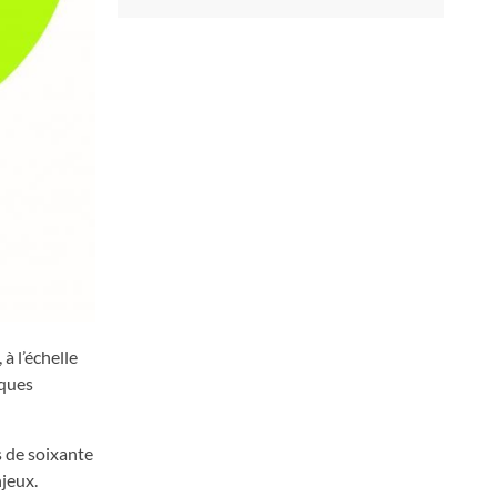
à l’échelle
iques
s de soixante
njeux.