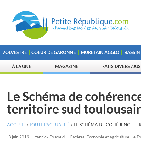
VOLVESTRE
COEUR DE GARONNE
MURETAIN AGGLO
BASSIN
À LA UNE
MAGAZINE
FAITS DIVERS / JU
Le Schéma de cohérence 
territoire sud toulousai
ACCUEIL
»
TOUTE L’ACTUALITÉ
»
LE SCHÉMA DE COHÉRENCE TER
3 juin 2019
Yannick Foucaud
Cazères
,
Économie et agriculture
,
Le Fo