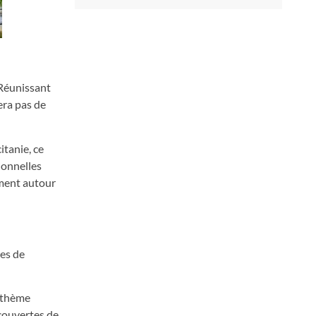
 Réunissant
era pas de
itanie, ce
ionnelles
mment autour
les de
u thème
écouvertes de