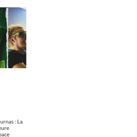
rnas : La
heure
pace