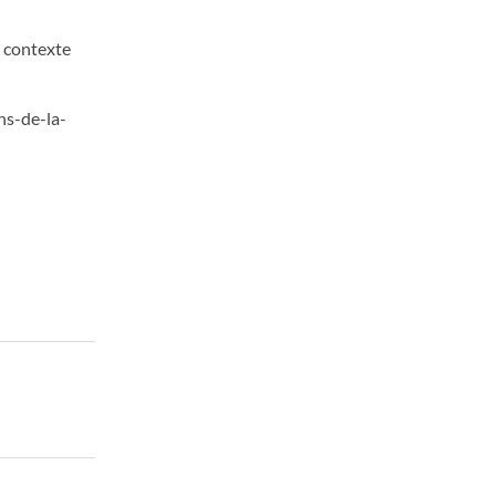
n contexte
ins-de-la-