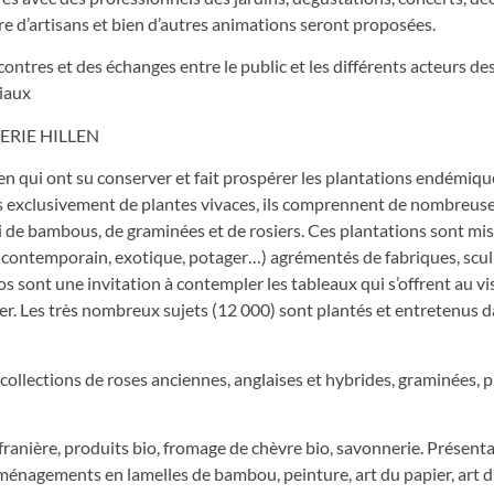
e d’artisans et bien d’autres animations seront proposées.
tres et des échanges entre le public et les différents acteurs des
niaux
ERIE HILLEN
len qui ont su conserver et fait prospérer les plantations endémique
́s exclusivement de plantes vivaces, ils comprennent de nombreuse
si de bambous, de graminées et de rosiers. Ces plantations sont mi
 contemporain, exotique, potager…) agrémentés de fabriques, scul
s sont une invitation à contempler les tableaux qui s’offrent au vi
ier. Les très nombreux sujets (12 000) sont plantés et entretenus d
 :collections de roses anciennes, anglaises et hybrides, graminées, 
franière, produits bio, fromage de chèvre bio, savonnerie. Présent
’aménagements en lamelles de bambou, peinture, art du papier, art d