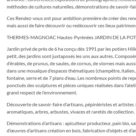
méthodes de cultures naturelles, démonstrations de savoir-fair
Ces Rendez-vous ont pour ambition première de créer des rencon
mais aussi de faire découvrir ou redécouvrir ces lieux patrimo
THERMES-MAGNOAC Hautes-Pyrénées JARDIN DE LA POT
Jardin privé de près de 6 ha conçu dès 1991 par les potiers Hil
petit, des jardins sont juxtaposés les uns aux autres. Compose
d’érables, de prunus, de saules, de cornus, de viornes mais aus
dans une mosaïque d’espaces thématiques (champêtre, italien,
fontaine, serre et de 7 plans d’eau. Les nombreux points de repo
ponctués des sculptures et pièces uniques réalisées dans l’atel
grand respect de l’environnement.
Découverte de savoir-faire d’artisans, pépinièristes et artistes
aromatiques, arbres, arbustes, vivaces et raretés de collection.
Démonstrations d’artisans : apiculteur producteur, pain bio, sa
d’œuvres d’artisans création en bois, fabrication d’objets et d