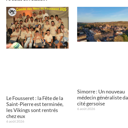
Simorre : Un nouveau
médecin généraliste da
Le Fousseret : la Fête de la
cité gersoise
Saint-Pierre est terminée,
6 août 2026
les Vikings sont rentrés
chez eux
6 août 2026