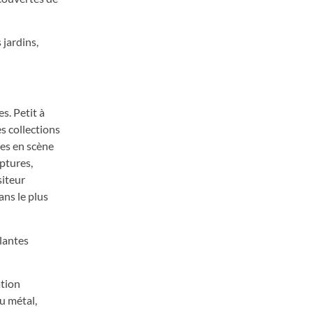
 jardins,
s. Petit à
s collections
ses en scène
ptures,
siteur
ans le plus
plantes
ation
u métal,