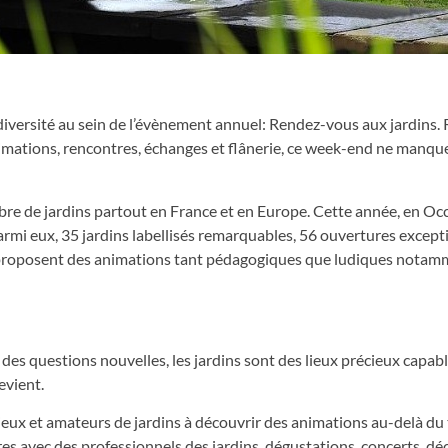
iodiversité au sein de l’évènement annuel: Rendez-vous aux jardins.
nimations, rencontres, échanges et flânerie, ce week-end ne manqu
re de jardins partout en France et en Europe. Cette année, en Occ
Parmi eux, 35 jardins labellisés remarquables, 56 ouvertures except
i et proposent des animations tant pédagogiques que ludiques nota
des questions nouvelles, les jardins sont des lieux précieux capab
devient.
curieux et amateurs de jardins à découvrir des animations au-delà d
es avec des professionnels des jardins, dégustations, concerts, d