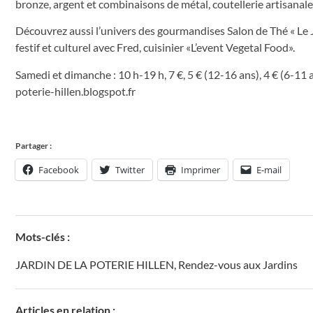
bronze, argent et combinaisons de métal, coutellerie artisanale,
Découvrez aussi l’univers des gourmandises Salon de Thé « Le J
festif et culturel avec Fred, cuisinier «L’event Vegetal Food».
Samedi et dimanche : 10 h-19 h, 7 €, 5 € (12-16 ans), 4 € (6-11 
poterie-hillen.blogspot.fr
Partager :
Facebook
Twitter
Imprimer
E-mail
Mots-clés :
JARDIN DE LA POTERIE HILLEN
,
Rendez-vous aux Jardins
Articles en relation :