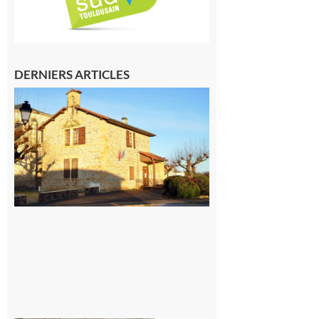
DERNIERS ARTICLES
Franquevielle
: La fête au
village !
7 août 2026