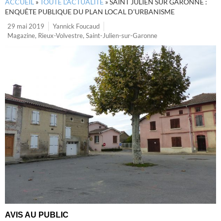
ACCUEIL
»
TOUTE L’ACTUALITÉ
»
SAINT JULIEN SUR GARONNE :
ENQUÊTE PUBLIQUE DU PLAN LOCAL D’URBANISME
29 mai 2019
Yannick Foucaud
Magazine
,
Rieux-Volvestre
,
Saint-Julien-sur-Garonne
AVIS AU PUBLIC