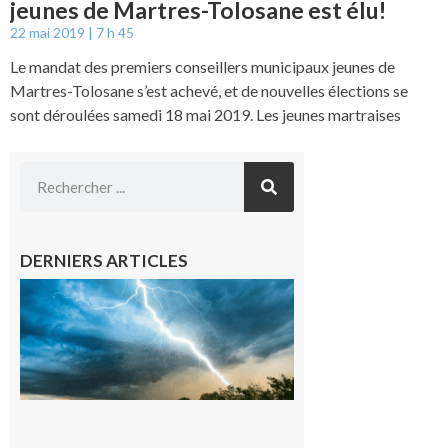
jeunes de Martres-Tolosane est élu!
22 mai 2019
7 h 45
Le mandat des premiers conseillers municipaux jeunes de
Martres-Tolosane s’est achevé, et de nouvelles élections se
sont déroulées samedi 18 mai 2019. Les jeunes martraises
DERNIERS ARTICLES
09/08/26 :
Vigilance
météorologique
orange pour
orages sur le
département de
la Haute-
Garonne
9 août 2026