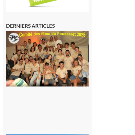
DERNIERS ARTICLES
Le
Fousseret :
la Fête de
la Saint-
Pierre est
terminée,
les Vikings
sont
rentrés
chez eux
6 août 2026