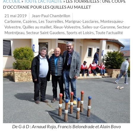
ACCUEIL
»
TOUTE L’ACTUALITÉ
»
LES TOURREILLES : UNE COUPE
D’OCCITANIE POUR LES QUILLES AU MAILLET
21 mai 2019
Jean-Paul Chambrillon
Carbonne
,
Cazères
,
Les Tourreilles
,
Marignac-Lasclares
,
Montesquieu-
Volvestre
,
Quilles au maillet
,
Rieux-Volvestre
,
Salles-sur-Garonne
,
Secteur
Montréjeau
,
Secteur Saint Gaudens
,
Sports et Loisirs
,
Toute l'actualité
De G à D : Arnaud Rojo, Francis Belondrade et Alain Bovo