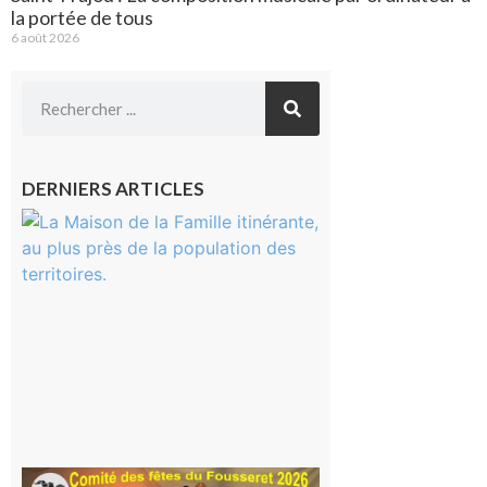
la portée de tous
6 août 2026
DERNIERS ARTICLES
Castelnau-
Magnoac :
La rentrée
scolaire ?
Même pas
peur, avec
la Maison
de la
Famille
itinérante
7 août 2026
Le