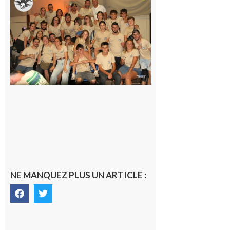
Fousseret :
la Fête de
la Saint-
Pierre est
terminée,
les Vikings
sont
rentrés
chez eux
6 août 2026
NE MANQUEZ PLUS UN ARTICLE :